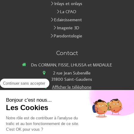
Inlays et onlays
La CFAO
Eclaircissement
Imagerie 3D
Parodontologie
Contact
Drs CORMAN, FISSE, LHUSSA et MADAULE
2 rue Jean Suberville
31800
Saint-Gaudens
Continuer sans accepter
Afficher le téléphone
Du
Lundi
au
Vendredi
de
8h30
à
18h30
Bonjour c'est nous...
Les Cookies
Notre rôle est de contribuer à l'analyse du
Plan du site
trafic et au bon fonctionnement de ce site.
Mentions légales
C'est OK pour vous ?