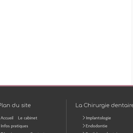
Plan du site
La Chirurgie dentair
Accueil
Le cabinet
Implantologie
Infos pratiques
Endodontie