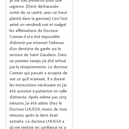
Je me suis présenté pour une
urgence. (Dent déchaussée
sortie de sa cavité, avec un bout
planté dans la gencive) Ceci l'est
arrivé un vendredi soir et malgré
les affirmations du Docteur
Corman il m'a été impossible
d'obtenir par internet l'adresse
d'un dentiste de garde sur le
secteur de Saint Gaudens. Dans
un premier temps j'ai été refusé
par la réceptionniste. Le docteur
Corman qui passait a accepte de
voir ce qu'il m'arrivait, Il a donné
les instructions nécéssaire et j'ai
été autorisé à patienter en salle
d'attente. Après même pas cinq
minutes j'ai été admis chez le
Docteur LHUSSA, moins de trois
minutes après la dent était
extraite. Le docteur LHUSSA a
sû me mettre en confiance et a