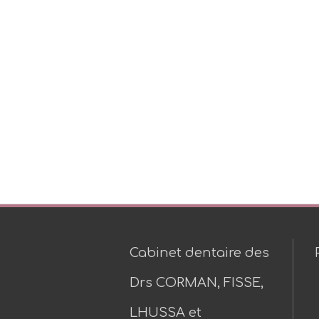
Cabinet dentaire des
Drs CORMAN, FISSE,
LHUSSA et