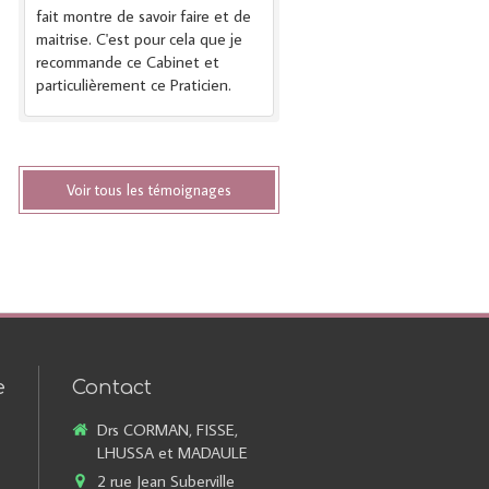
fait montre de savoir faire et de
maitrise. C'est pour cela que je
recommande ce Cabinet et
particulièrement ce Praticien.
Voir tous les témoignages
e
Contact
Drs CORMAN, FISSE,
LHUSSA et MADAULE
2 rue Jean Suberville