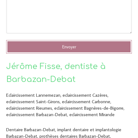
Envoyer
Jérôme Fisse, dentiste à
Barbazan-Debat
Eclaircissement Lannemezan
,
eclaircissement Cazères
,
eclaircissement Saint-Girons
,
eclaircissement Carbonne
,
eclaircissement Rieumes
,
eclaircissement Bagnères-de-Bigorre
,
eclaircissement Barbazan-Debat
,
eclaircissement Mirande
Dentaire Barbazan-Debat
,
implant dentaire et implantologie
Barbazan-Debat
,
prothèses dentaires Barbazan-Debat
,